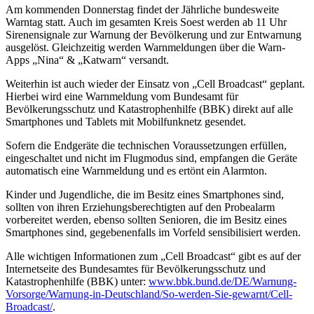
Am kommenden Donnerstag findet der Jährliche bundesweite
Warntag statt. Auch im gesamten Kreis Soest werden ab 11 Uhr
Sirenensignale zur Warnung der Bevölkerung und zur Entwarnung
ausgelöst. Gleichzeitig werden Warnmeldungen über die Warn-
Apps „Nina“ & „Katwarn“ versandt.
Weiterhin ist auch wieder der Einsatz von „Cell Broadcast“ geplant.
Hierbei wird eine Warnmeldung vom Bundesamt für
Bevölkerungsschutz und Katastrophenhilfe (BBK) direkt auf alle
Smartphones und Tablets mit Mobilfunknetz gesendet.
Sofern die Endgeräte die technischen Voraussetzungen erfüllen,
eingeschaltet und nicht im Flugmodus sind, empfangen die Geräte
automatisch eine Warnmeldung und es ertönt ein Alarmton.
Kinder und Jugendliche, die im Besitz eines Smartphones sind,
sollten von ihren Erziehungsberechtigten auf den Probealarm
vorbereitet werden, ebenso sollten Senioren, die im Besitz eines
Smartphones sind, gegebenenfalls im Vorfeld sensibilisiert werden.
Alle wichtigen Informationen zum „Cell Broadcast“ gibt es auf der
Internetseite des Bundesamtes für Bevölkerungsschutz und
Katastrophenhilfe (BBK) unter:
www.bbk.bund.de/DE/Warnung-
Vorsorge/Warnung-in-Deutschland/So-werden-Sie-gewarnt/Cell-
Broadcast/
.