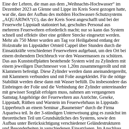
Eine der Lehren, die man aus dem „Weihnachts-Hochwasser“ im
Dezember 2023 an Glenne und Lippe im Kreis Soest gezogen hatte,
war die, dass der Aufbau des mobilen Hochwasser-Schutzsystems
„AQUARIWA“(©), das der Kreis Soest angeschafft und bei der
Feuerwehr Lippstadt stationiert hat, geschultes Personal aus
mehreren Feuerwehren erforderlich macht; nur so kann das System
schnell und effektiv über eine größere Strecke eingesetzt werden.
Mehr als 750 Meter wurden am Tag vor Heiligabend entlang der
Holzstraße im Lippstädter Ortsteil Cappel über Stunden durch die
Einsatzkräfte verschiedener Feuerwehren aufgebaut, um den Ort bei
einem drohendem Deichbruch vor den Wassermassen zu schützen.
Das aus Kunststoffplatten bestehende System wird zu Zylindern mit
einem jeweiligen Durchmesser von 1,20m zusammengerollt und mit
Klammern befestigt. Diese Zylinder werden dann aneinandergereiht,
mit Klammern verbunden und mit Folie ausgekleidet. Für die nötige
Stabilität werden diese dann mit Wasser befüllt. Da insbesondere das
Einbringen der Folie und die Verbindung der Zylinder untereinander
mit gewisser Sorgfalt erfolgen muss, nahmen am vergangenen
Samstag Angehörige der Feuerwehren aus Anröchte, Geseke,
Lippstadt, Rüthen und Warstein im Feuerwehrhaus in Lippstadt-
Lipperbruch an einem Seminar „Baumeister“ durch die Firma
Aquariwa teil. In der 3-stündigen Unterweisung ging es zunächst im
theoretischen Teil um Grundsätzliches des Systems, sowie den
Aufbau unter Berücksichtigung verschiedener Geländestrukturen
und Besonderheiten in verschiedenen Einsatzlagen. Im Anschluss