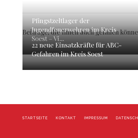
Pfingstzeltlager der
Jugendfeuerwehren im Kreis
Beiträge, die Ihnen auch gefallen könn
Soest – Vi...
22 neue Einsatzkräfte für ABC-
Gefahren im Kreis Soest
STARTSEITE
KONTAKT
IMPRESSUM
DATENSC