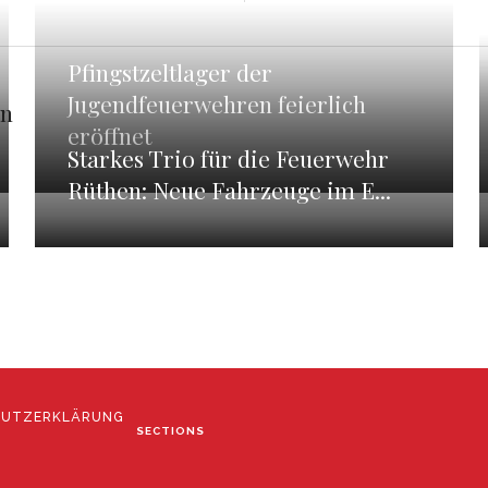
Pfingstzeltlager der
Jugendfeuerwehren feierlich
en
eröffnet
Starkes Trio für die Feuerwehr
Rüthen: Neue Fahrzeuge im E...
HUTZERKLÄRUNG
SECTIONS