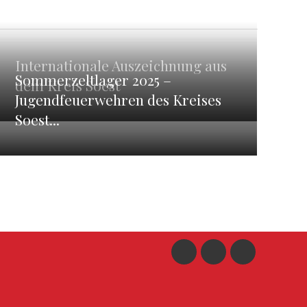
Internationale Auszeichnung aus
Sommerzeltlager 2025 –
dem Kreis Soest
Jugendfeuerwehren des Kreises
Soest...