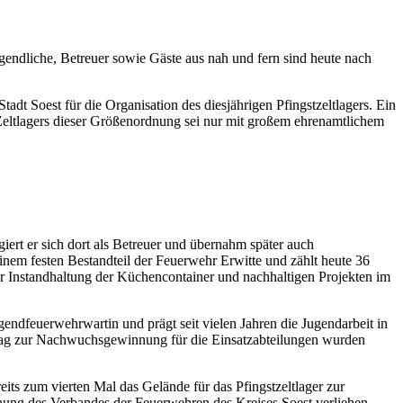
endliche, Betreuer sowie Gäste aus nah und fern sind heute nach
t Soest für die Organisation des diesjährigen Pfingstzeltlagers. Ein
 Zeltlagers dieser Größenordnung sei nur mit großem ehrenamtlichem
ert er sich dort als Betreuer und übernahm später auch
einem festen Bestandteil der Feuerwehr Erwitte und zählt heute 36
er Instandhaltung der Küchencontainer und nachhaltigen Projekten im
endfeuerwehrwartin und prägt seit vielen Jahren die Jugendarbeit in
trag zur Nachwuchsgewinnung für die Einsatzabteilungen wurden
its zum vierten Mal das Gelände für das Pfingstzeltlager zur
hnung des Verbandes der Feuerwehren des Kreises Soest verliehen –