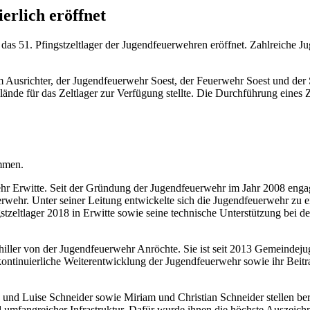
erlich eröffnet
s 51. Pfingstzeltlager der Jugendfeuerwehren eröffnet. Zahlreiche Jug
srichter, der Jugendfeuerwehr Soest, der Feuerwehr Soest und der Stad
lände für das Zeltlager zur Verfügung stellte. Die Durchführung eines
mmen.
ehr Erwitte. Seit der Gründung der Jugendfeuerwehr im Jahr 2008 engagi
uerwehr. Unter seiner Leitung entwickelte sich die Jugendfeuerwehr zu 
tzeltlager 2018 in Erwitte sowie seine technische Unterstützung bei d
iller von der Jugendfeuerwehr Anröchte. Sie ist seit 2013 Gemeindejug
kontinuierliche Weiterentwicklung der Jugendfeuerwehr sowie ihr Bei
und Luise Schneider sowie Miriam und Christian Schneider stellen bere
d umfangreicher Infrastruktur. Dafür wurde ihnen die höchste Auszeic