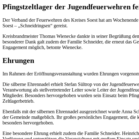
Pfingstzeltlager der Jugendfeuerwehren fei
Der Verband der Feuerwehren des Kreises Soest hat am Wochenende da
Soest – „Schneidringsen“ gereist.
Kreisbrandmeister Thomas Wienecke dankte in seiner Begrüßung dem Au
besonderer Dank galt zudem der Familie Schneider, die erneut das Ge
Engagement möglich, betonte Wienecke.
Ehrungen
Im Rahmen der Eröffnungsveranstaltung wurden Ehrungen vorgeno
Die silberne Ehrennadel erhielt Stefan Sültrop von der Jugendfeuerw
Verantwortung als stellvertretender Leiter sowie Leiter der Jugendfe
Mitglieder. Besonders hervorgehoben wurden sein Einsatz beim Pfings
Zeltlagerbetrieb.
Ebenfalls mit der silbernen Ehrennadel ausgezeichnet wurde Anna Sch
der Gemeinde maßgeblich. Ihr großes persönliches Engagement, die 
besonders hervorgehoben.
Eine besondere Ehrung erhielt zudem die Familie Schneider. Heinrich 
Verfügung und unterstützen die Veranstaltung mit großem Einsatz un