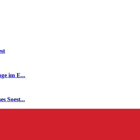
st
ge im E...
s Soest...