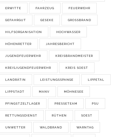
ERWITTE
FAHRZEUG
FEUERWEHR
GEFAHRGUT
GESEKE
GROSSBRAND
HILFSORGANISATION
HOCHWASSER
HÖHENRETTER
JAHRESBERICHT
JUGENDFEUERWEHR
KREISBRANDMEISTER
KREISJUGENDFEUERWEHR
KREIS SOEST
LANDRÄTIN
LEISTUNGSSPANGE
LIPPETAL
LIPPSTADT
MANV
MÖHNESEE
PFINGSTZELTLAGER
PRESSETEAM
PSU
RETTUNGSDIENST
RÜTHEN
SOEST
UNWETTER
WALDBRAND
WARNTAG