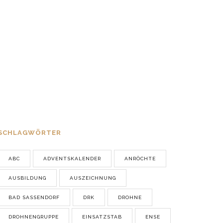
Pfingstzeltlager der
Jugendfeuerwehren feierlich
eröffnet
22. MAI 2026
Ausbildung bei bestem Wetter
12. MÄRZ 2026
SCHLAGWÖRTER
ABC
ADVENTSKALENDER
ANRÖCHTE
AUSBILDUNG
AUSZEICHNUNG
BAD SASSENDORF
DRK
DROHNE
DROHNENGRUPPE
EINSATZSTAB
ENSE