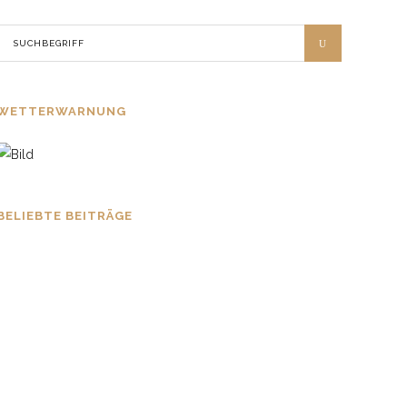
WETTERWARNUNG
BELIEBTE BEITRÄGE
Pfingstzeltlager der
Jugendfeuerwehren im Kreis
Soest – Vier Tage voller
Gemeinschaft, Engagement
und Feuerwehrgeist
27. MAI 2026