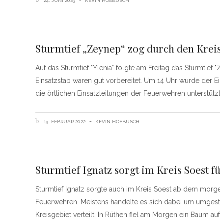
24. JUNI 2023
KEVIN HOEBUSCH
Sturmtief „Zeynep“ zog durch den Kreis
Auf das Sturmtief "Ylenia" folgte am Freitag das Sturmtie
Einsatzstab waren gut vorbereitet. Um 14 Uhr wurde der E
die örtlichen Einsatzleitungen der Feuerwehren unterstütz
19. FEBRUAR 2022
KEVIN HOEBUSCH
Sturmtief Ignatz sorgt im Kreis Soest 
Sturmtief Ignatz sorgte auch im Kreis Soest ab dem morg
Feuerwehren. Meistens handelte es sich dabei um umgest
Kreisgebiet verteilt. In Rüthen fiel am Morgen ein Baum au