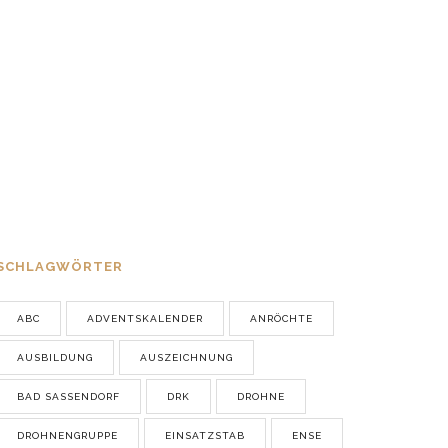
Pfingstzeltlager der
Jugendfeuerwehren feierlich
eröffnet
22. MAI 2026
Ausbildung bei bestem Wetter
12. MÄRZ 2026
SCHLAGWÖRTER
ABC
ADVENTSKALENDER
ANRÖCHTE
AUSBILDUNG
AUSZEICHNUNG
BAD SASSENDORF
DRK
DROHNE
DROHNENGRUPPE
EINSATZSTAB
ENSE