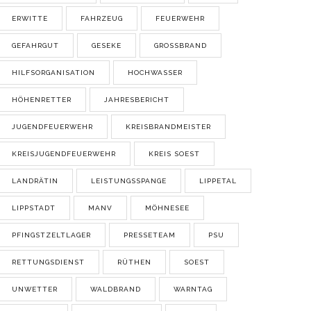
ERWITTE
FAHRZEUG
FEUERWEHR
GEFAHRGUT
GESEKE
GROSSBRAND
HILFSORGANISATION
HOCHWASSER
HÖHENRETTER
JAHRESBERICHT
JUGENDFEUERWEHR
KREISBRANDMEISTER
KREISJUGENDFEUERWEHR
KREIS SOEST
LANDRÄTIN
LEISTUNGSSPANGE
LIPPETAL
LIPPSTADT
MANV
MÖHNESEE
PFINGSTZELTLAGER
PRESSETEAM
PSU
RETTUNGSDIENST
RÜTHEN
SOEST
UNWETTER
WALDBRAND
WARNTAG