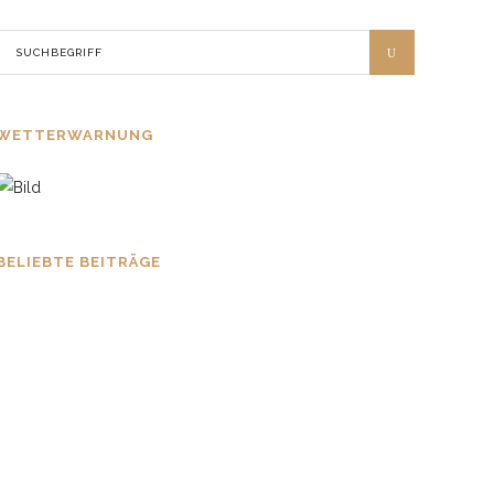
WETTERWARNUNG
BELIEBTE BEITRÄGE
Pfingstzeltlager der
Jugendfeuerwehren im Kreis
Soest – Vier Tage voller
Gemeinschaft, Engagement
und Feuerwehrgeist
27. MAI 2026