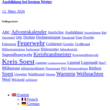
Ausbildung bei bestem Wetter
12. März 2026
Schlagwörter
Adventskalender
ABC
Anröchte
Ausbildung
Auszeichnung
Bad
Drohne
Drohnengruppe
Erwitte
Ense
Sassendorf
DRK
Einsatzstab
Feuerwehr
Gefahrgut
Geseke
Fahrzeug
Großbrand
Höhenretter
Hilfsorganisation
Jahresbericht
hochwasser
Kreisbrandmeister
Jugendfeuerwehr
Kreisjugendfeuerwehr
Kreis Soest
Lippstadt
Lippetal
Landrätin
ManV
Leistungsspange
Möhnesee
Rüthen
pfingstzeltlager
Presseteam
PSU
Rettungsdienst
Soest
Warstein
Weihnachten
Waldbrand
Unwetter
Warntag
Werl
Wickede
zeltlager
English
French
German