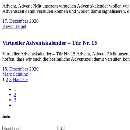
Advent, Advent ?Mit unserem virtuellen Adventskalender wollen wir e
Adventszeit damit versüßen können und wollen damit signalisieren, da
17. Dezember 2020
Kevin Teipel
Virtueller Adventskalender – Tür Nr. 15
Virtueller Adventskalender – Tür Nr. 15 Advent, Advent ? Mit unsere
hoffen, dass wir euch die besinnliche Adventszeit damit versüßen kön
15. Dezember 2020
Marc Schlunz
Seitennummerierung
1
2
3
Nächste
der
1
2
Beiträge
3
Suche