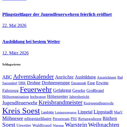
Pfingstzeltlager der Jugendfeuerwehren feierlich eröffnet
22. Mai 2026
Ausbildung bei bestem Wetter
12. März 2026
Schlagwörter
Adventskalender
ABC
Anröchte
Ausbildung
Auszeichnung
Bad
Drohne
Drohnengruppe
Erwitte
Ense
Sassendorf
DRK
Einsatzstab
Feuerwehr
Gefahrgut
Geseke
Fahrzeug
Großbrand
Höhenretter
Hilfsorganisation
Jahresbericht
hochwasser
Kreisbrandmeister
Jugendfeuerwehr
Kreisjugendfeuerwehr
Kreis Soest
Lippstadt
Lippetal
Landrätin
ManV
Leistungsspange
Möhnesee
Rüthen
pfingstzeltlager
Presseteam
PSU
Rettungsdienst
Soest
Warstein
Weihnachten
Waldbrand
Unwetter
Warntag