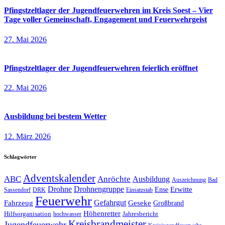
Pfingstzeltlager der Jugendfeuerwehren im Kreis Soest – Vier
Tage voller Gemeinschaft, Engagement und Feuerwehrgeist
27. Mai 2026
Pfingstzeltlager der Jugendfeuerwehren feierlich eröffnet
22. Mai 2026
Ausbildung bei bestem Wetter
12. März 2026
Schlagwörter
Adventskalender
ABC
Anröchte
Ausbildung
Auszeichnung
Bad
Drohne
Drohnengruppe
Erwitte
Ense
Sassendorf
DRK
Einsatzstab
Feuerwehr
Gefahrgut
Geseke
Fahrzeug
Großbrand
Höhenretter
Hilfsorganisation
Jahresbericht
hochwasser
Kreisbrandmeister
Jugendfeuerwehr