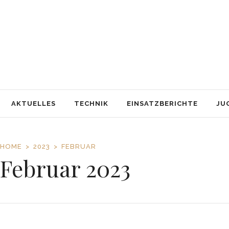
AKTUELLES
TECHNIK
EINSATZBERICHTE
JUGENDFEUERWEHR
AUSBILDUNG
SERVICE
AKTUELLES
TECHNIK
EINSATZBERICHTE
JU
HOME
2023
FEBRUAR
Februar 2023