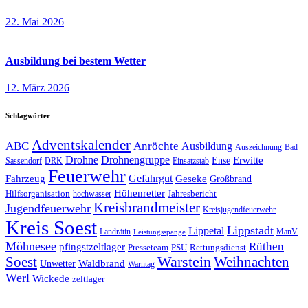
22. Mai 2026
Ausbildung bei bestem Wetter
12. März 2026
Schlagwörter
Adventskalender
ABC
Anröchte
Ausbildung
Auszeichnung
Bad
Drohne
Drohnengruppe
Erwitte
Ense
Sassendorf
DRK
Einsatzstab
Feuerwehr
Gefahrgut
Geseke
Fahrzeug
Großbrand
Höhenretter
Hilfsorganisation
Jahresbericht
hochwasser
Kreisbrandmeister
Jugendfeuerwehr
Kreisjugendfeuerwehr
Kreis Soest
Lippstadt
Lippetal
Landrätin
ManV
Leistungsspange
Möhnesee
Rüthen
pfingstzeltlager
Presseteam
PSU
Rettungsdienst
Soest
Warstein
Weihnachten
Waldbrand
Unwetter
Warntag
Werl
Wickede
zeltlager