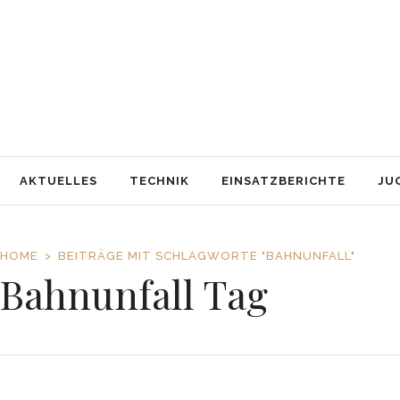
AKTUELLES
TECHNIK
EINSATZBERICHTE
JUGENDFEUERWEHR
AUSBILDUNG
SERVICE
AKTUELLES
TECHNIK
EINSATZBERICHTE
JU
HOME
BEITRÄGE MIT SCHLAGWORTE "BAHNUNFALL"
Bahnunfall Tag