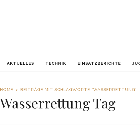
AKTUELLES
TECHNIK
EINSATZBERICHTE
JUGENDFEUERWEHR
AUSBILDUNG
SERVICE
AKTUELLES
TECHNIK
EINSATZBERICHTE
JU
HOME
BEITRÄGE MIT SCHLAGWORTE "WASSERRETTUNG"
Wasserrettung Tag